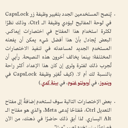
يُنصح المستخدمين الجدد بتغيير وظيفة زر CapsLock
في لوحة المفاتيح ليؤدي وظيفة الـ Ctrl، وذلك نظرًا
لكثرة استخدام هذا المفتاح في اختصارات إيماكس.
البعض يُجادل بأنّ هذا أفضل شيء يمكن أن يفعله
المستخدم الجديد لمساعدته في تنفيذ الاختصارات
المختلفة؛ بينما يخالف آخرون هذه النصيحة. رأيي أن
تُجرب ذلك لفترة وترى إن كان هذا الإعداد أكثر راحة
بالنسبة لك أم لا. (كيف تُغيّر وظيفة CapsLock في
ويندوز
، في
أوبونتو غنوم
، في
بيئة كدي
.)
بعض الإختصارات التالية سوف تستخدم إضافةً إلى مفتاح
التعديل Ctrl، مُفتاحًا يُدعى Meta، والذي هو مفتاح الـ
Alt اليساري. لذا أبقِ ذلك حاضرًا في ذهنك، من الآن