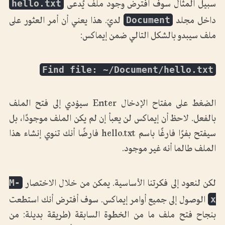
hello.txt
سبيل المثال سوف أفترض وجود ملف يُدعى
Document
داخل مجلد
لديّ. هذا يعني أن أمر العثور على
ملف سيبدو بالشكل التالي ضمن إيماكس:
Find file: ~/Document/hello.txt
الضغط على مفتاح الإدخال Enter سيؤدي إلى فتح الملف
بالفعل. لاحظ أن إيماكس لن يعبأ إن لم يكن الملف موجودًا، بل
سيفتح بفرًا فارغًا باسم hello.txt فارضًا أنك تنوي إنشاء هذا
الملف طالما أنه غير موجود.
M-
لكن لنعود إلى فكرتنا الأساسية. يمكن من خلال الاختصار
x
الوصول إلى جميع أوامر إيماكس. سوف أفترض أنك استطعت
بنجاح فتح ملف ما من الخطوة السابقة (طريقة بديلة: من