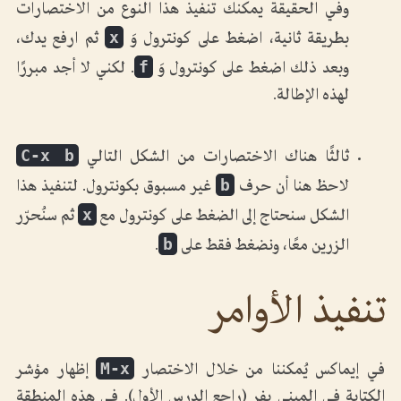
وفي الحقيقة يمكنك تنفيذ هذا النوع من الاختصارات
x
بطريقة ثانية، اضغط على كونترول وَ
ثم ارفع يدك،
f
وبعد ذلك اضغط على كونترول وَ
. لكني لا أجد مبررًا
لهذه الإطالة.
C-x b
ثالثًا هناك الاختصارات من الشكل التالي
b
لاحظ هنا أن حرف
غير مسبوق بكونترول. لتنفيذ هذا
x
الشكل سنحتاج إلى الضغط على كونترول مع
ثم سنُحرّر
b
الزرين معًا، ونضغط فقط على
.
تنفيذ الأوامر
M-x
في إيماكس يُمكننا من خلال الاختصار
إظهار مؤشر
الكتابة في الميني بفر (راجع الدرس الأول). في هذه المنطقة