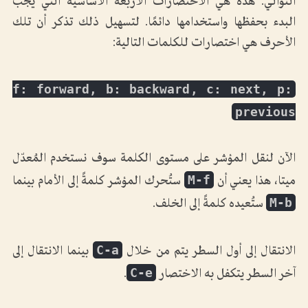
التوالي. هذه هي الاختصارات الأربعة الأساسية التي يجب
البدء بحفظها واستخدامها دائمًا. لتسهيل ذلك تذكر أن تلك
الأحرف هي اختصارات للكلمات التالية:
f: forward, b: backward, c: next, p:
previous
الآن لنقل المؤشر على مستوى الكلمة سوف نستخدم المُعدّل
M-f
ميتا، هذا يعني أن
ستُحرك المؤشر كلمةً إلى الأمام بينما
M-b
ستُعيده كلمةً إلى الخلف.
C-a
الانتقال إلى أول السطر يتم من خلال
بينما الانتقال إلى
C-e
آخر السطر يتكفل به الاختصار
.