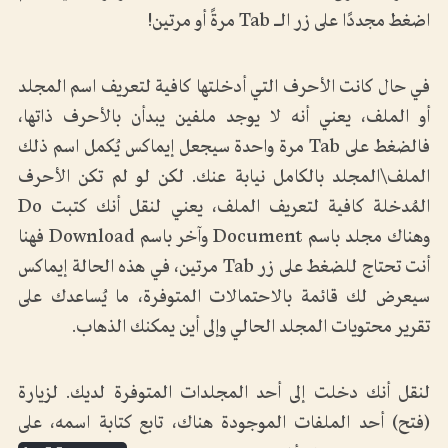
اضغط مجددًا على زر الـ Tab مرةً أو مرتين!
في حال كانت الأحرف التي أدخلتها كافية لتعريف اسم المجلد
أو الملف، يعني أنه لا يوجد ملفين يبدأن بالأحرف ذاتها،
فالضغط على Tab مرة واحدة سيجعل إيماكس يُكمل اسم ذلك
الملف\المجلد بالكامل نيابة عنك. لكن لو لم تكن الأحرف
المُدخلة كافية لتعريف الملف، يعني لنقل أنك كتبت Do
وهناك مجلد باسم Document وآخر باسم Download فهنا
أنت تحتاج للضغط على زر Tab مرتين، في هذه الحالة إيماكس
سيعرض لك قائمة بالاحتمالات المتوفرة، ما يُساعدك على
تقرير محتويات المجلد الحالي وإلى أين يمكنك الذهاب.
لنقل أنك دخلت إلى أحد المجلدات المتوفرة لديك. لزيارة
(فتح) أحد الملفات الموجودة هناك، تابع كتابة اسمه، على