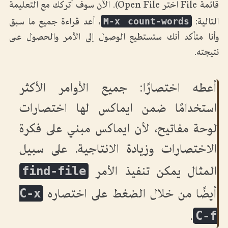
قائمة File اختر Open File). الآن سوف أتركك مع التعليمة
M-x count-words
التالية:
، أعد قراءة جميع ما سبق
وأنا متأكد أنك ستستطيع الوصول إلى الأمر والحصول على
نتيجته.
أعطه اختصارًا: جميع الأوامر الأكثر
استخدامًا ضمن ايماكس لها اختصارات
لوحة مفاتيح، لأن ايماكس مبني على فكرة
الاختصارات وزيادة الانتاجية. على سبيل
find-file
المثال يمكن تنفيذ الأمر
C-x
أيضًا من خلال الضغط على اختصاره
C-f
.