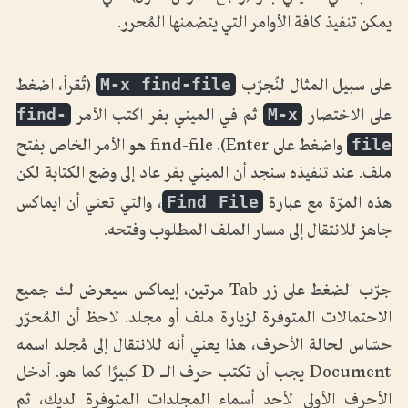
يمكن تنفيذ كافة الأوامر التي يتضمنها المُحرر.
M-x find-file
على سبيل المثال لنُجرّب
(تُقرأ، اضغط
find-
M-x
على الاختصار
ثم في الميني بفر اكتب الأمر
file
واضغط على Enter). find-file هو الأمر الخاص بفتح
ملف. عند تنفيذه سنجد أن الميني بفر عاد إلى وضع الكتابة لكن
Find File
هذه المرّة مع عبارة
، والتي تعني أن ايماكس
جاهز للانتقال إلى مسار الملف المطلوب وفتحه.
جرّب الضغط على زر Tab مرتين، إيماكس سيعرض لك جميع
الاحتمالات المتوفرة لزيارة ملف أو مجلد. لاحظ أن المُحرّر
حسّاس لحالة الأحرف، هذا يعني أنه للانتقال إلى مُجلد اسمه
Document يجب أن تكتب حرف الـ D كبيرًا كما هو. أدخل
الأحرف الأولى لأحد أسماء المجلدات المتوفرة لديك، ثم