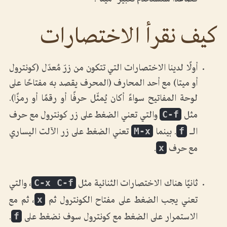
فصاعدًا سنستخدم تعبير “ميتا”.
كيف نقرأ الاختصارات
أولًا لدينا الاختصارات التي تتكون من زرّ مُعدّل (كونترول
أو ميتا) مع أحد المحارف (المحرف يقصد به مفتاحًا على
لوحة المفاتيح سواءً أكان يُمثّل حرفًا أو رقمًا أو رمزًا).
C-f
مثل
والتي تعني الضغط على زر كونترول مع حرف
M-x
f
الـ
. بينما
تعني الضغط على زر الآلت اليساري
x
مع حرف
.
C-x C-f
ثانيًا هناك الاختصارات الثنائية مثل
، والتي
x
تعني يجب الضغط على مفتاح الكونترول ثم
، ثم مع
f
الاستمرار على الضغط مع كونترول سوف نضغط على
.